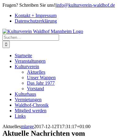
Zum
Fragen? Schreiben Sie uns!
|
info@kulturverein-waldhof.de
Inhalt
Kontakt + Impressum
springen
Datenschutzerklärung
Suche
nach:
Startseite
Veranstaltungen
Kulturverein
Aktuelles
Unser Wappen
Das Jahr 1977
Vorstand
Kulturhaus
Vermietungen
Waldhof-Chronik
Mitglied werden
Links
Aktuelles
mlarge
2017-12-12T17:31:17+01:00
Aktuelle Nachrichten vom