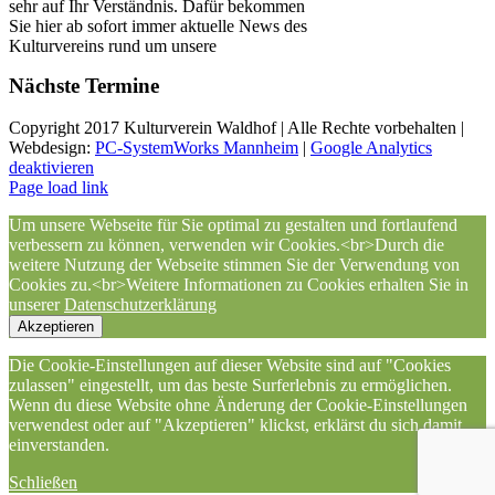
sehr auf Ihr Verständnis. Dafür bekommen
Sie hier ab sofort immer aktuelle News des
Kulturvereins rund um unsere
Nächste Termine
Copyright 2017 Kulturverein Waldhof | Alle Rechte vorbehalten |
Webdesign:
PC-SystemWorks Mannheim
|
Google Analytics
deaktivieren
Page load link
Um unsere Webseite für Sie optimal zu gestalten und fortlaufend
verbessern zu können, verwenden wir Cookies.<br>Durch die
weitere Nutzung der Webseite stimmen Sie der Verwendung von
Cookies zu.<br>Weitere Informationen zu Cookies erhalten Sie in
unserer
Datenschutzerklärung
Akzeptieren
Die Cookie-Einstellungen auf dieser Website sind auf "Cookies
zulassen" eingestellt, um das beste Surferlebnis zu ermöglichen.
Wenn du diese Website ohne Änderung der Cookie-Einstellungen
verwendest oder auf "Akzeptieren" klickst, erklärst du sich damit
einverstanden.
Schließen