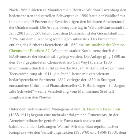
Noch 1966 bildeten in Mannheim die Bezirke Waldhof/Luzenberg den
bedeutendsten industriellen Schwerpunkt. 1990 hatte der Waldhof mit
immer noch 49 Prozent der Erwerbstätigen den höchsten Arbeiteranteil
der Quadratestadt. Die Arbeitslosenquote lag in Waldhof/Gartenstadt im
Jahr 2001 mit 7,6% leicht über dem Durchschnitt der Gesamtstadt mit
7,2%. Auf dem Luzenberg waren 9,5% arbeitslos. Das Firmenmenü
entlang des Altrheins bereicherte ab 1869 die
Anilinfabrik des Vereins
Chemischer Fabriken AG
. Wegen zu starker Konkurrenz durch die
BASF musste der Betrieb still gelegt werden. Die Anlage ging 1890 an
den 1877 gegründeten Chemiebetrieb Carl Weyl (bereits 1905
übernommen durch die Rütgerswerke AG), im Volksmund wegen ihrer
Teerverarbeitung ab 1911 ,,die Pech”, heute mit verändertem
bedarfsgerechtem Sortiment. 1882 verlegte der 1859 in Stuttgart
entstandene Chinin und Pharmahersteller C. F. Boehringer – im Jargon
,,die Schwefel” – seine Verarbeitung vom Mannheimer Stadtteil
Jungbusch in den Norden.
Unter dem zielbewussten Management von
Dr. Friedrich Engelhorn
(1855-1911) begann eine mehr als erfolgreiche Firmenstory. ln der
Arzneimittelbranche genießt die Firma nach wie vor mit
bahnbrechenden Leistungen Weltruf. Mit dem Bau repräsentativer
Komplexe wie den Verwaltungstrakten (1959/60 und 1968/1970), dem