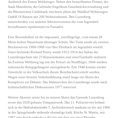
Ausbruch des Ersten Weltkrieges. Neben den benachbarten Firmen, der
Stadt Mannheim, der Gebrüder Engelhorn Grundstücksverwaltung und
der Rheinischen Creditbank errichtete allein die Waldhof-Wohnungen
GmbH 18 Bauten mit 200 Wohneinheiten. Den Luzenberg
unterscheiden von anderen Arbeitervororten die vom Jugendstil
beeinflussten repräsentativen Fassaden.
Eine Besonderheit ist die imposante, zweiflügelige, vom einem 28
Meter hohen Wasserturm überragte Schule. Der Turm wurde als zweites
Hochreservoir 1906-1908 von Otto Eberbach im Jugendstil erstellt.
Unter Architekt Richard Perrey wurde 1912-1914 der Anbau der
Luzenbergschule mit 25 Klassenräumen und einerTurnhalle realisiert.
Im Zweiten Weltkrieg lag erst die Polizei im Nordflügel, 1944 wurden
italienische Kriegsgefangene untergebracht. Erst 1946 konnte wieder
Unterricht in der Volksschule (heute Berufsschule) erteilt werden.
Wegen einer freieren Verkehrsführung stand lange ein Abriss des
Komplexes zur Debatte. Das Wahrzeichen des Luzenbergs wurde nach
leidenschaftlichen Diskussionen 1977 renoviert.
Weitere Akzente setzte bis zu seinem Abriss das Gaswerk Luzenberg
sowie das 1928 gebaute Umspannwerk. Das 11. Polizeirevier befand
sich in der Hafenbahnstraße 5. Architektonisch markant ist die seit 1966
in der Spiegelstraße stehende ehemalige kath. Kirche St. Martin, seit
1987 griechisch-orthodoxe Kirche mit dem aus einer Rhombe