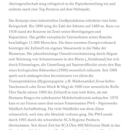
Aktiengesellschaft stieg erfolgreich in die Papierherstellung ein und
eroberte rasch eine Top-Position auf dem Weltmarkt.
Das Konzept einer industriellen Großproduktion erforderte eine hohe
Belegschaft. Bis 1890 stieg die Zahl der Arbeiter auf 1489 an. Kurz vor
1938 stand der Konzern im Zenit seiner Beteiligungen und
Kapazitäten. Das größte europäische Unternehmen seiner Branche
beschäftigte 11.000 Menschen. Für ihren enormen Energieverbrauch
benötigte die Zellstoff ein eigenes Wasserwerk in der Nähe der
Blumenau. Die jahrzehntelange Umweltverschmutzung durch Abgase
und Ableitung von Schmutzwasser in den Rhein (,,Stinkkanal) hat sich
durch Filteranlagen, die Umstellung auf Sauerstoffleiche sowie den Bau
eines biologischen Klärwerkes (1990) wesentlich reduziert. Seit 1960
spielt nach umfangreichen Investitionen vor allem die
Tissueproduktion (Hygienepapiere, z.B. Markenartikel Zewa-Softis-
Taschentuch oder Zewa Wisch & Weg) ab 1960 eine wesentliche Rolle.
Über Nacht stürzte 1969 die Zellstoff in eine tiefe Krise, als mit
Hermann Krages ein unbekannter Mehrheitsaktionär auftauchte. 1970
kam es zur Fusion unter dem neuen Firmennamen PWA – Papierwerke
Waldhof-Aschaffenburg. Für viele Waldhöfer war diese Zäsur
schmerzlich, weil eine alte Identität verloren ging. Die PWA wurde
durch 1995 durch die schwedische SCA Hygiene Products
übernommen. Seit dieser Zeit hat SCA Über 400 Millionen Mark in das