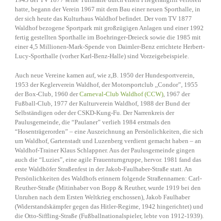
hatte, begann der Verein 1967 mit dem Bau einer neuen Sporthalle, in
der sich heute das Kulturhaus Waldhof befindet. Der vom TV 1877
Waldhof bezogene Sportpark mit großzügigen Anlagen und einer 1992
fertig gestellten Sporthalle im Boehringer-Dreieck sowie die 1985 mit
einer 4,5 Millionen-Mark-Spende von Daimler-Benz errichtete Herbert-
Lucy-Sporthalle (vorher Karl-Benz-Halle) sind Vorzeigebeispiele.
Auch neue Vereine kamen auf, wie z,B. 1950 der Hundesportverein,
1953 der Keglerverein Waldhof, der Motorsportclub ,,Condor”, 1955
der Box-Club, 1960 der
Carneval-Club Waldhof (CCW)
, 1967 der
Fußball-Club, 1977 der Kulturverein Waldhof, 1988 der Bund der
Selbständigen oder der CSKD-Kung-Fu. Der Narrenkreis der
Paulusgemeinde, die “Paulaner” verlieh 1984 erstmals den
“Hosenträgerorden” – eine Auszeichnung an Persönlichkeiten, die sich
um Waldhof, Gartenstadt und Luzenberg verdient gemacht haben – an
Waldhof-Trainer Klaus Schlappner. Aus der Paulusgemeinde gingen
auch die “Luzies”, eine agile Frauenturngruppe, hervor. 1981 fand das
erste Waldhöfer Straßenfest in der Jakob-Faulhaber-Straße statt. An
Persönlichkeiten des Waldhofs erinnern folgende Straßennamen: Carl-
Reuther-Straße (Mitinhaber von Bopp & Reuther, wurde 1919 bei den
Unruhen nach dem Ersten Weltkrieg erschossen), Jakob Faulhaber
(Widerstandskämpfer gegen das Hitler-Regime, 1942 hingerichtet) und
die Otto-Siffling-Straße (Fußballnationalspieler, lebte von 1912-1939).