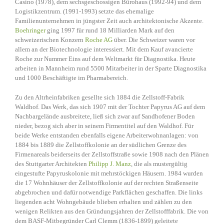
Casino (1978), dem sechsgeschossigen Bürohaus (1992-94) und dem
Logistikzentrum. (1991-1993) setzte das ehemalige
Familienunternehmen in jüngster Zeit auch architektonische Akzente.
Boehringer
ging 1997 für rund 18 Milliarden Mark auf den
schweizerischen Konzern
Roche AG
über. Die Schweizer waren vor
allem an der Biotechnologie interessiert. Mit dem Kauf avancierte
Roche zur Nummer Eins auf dem Weltmarkt für Diagnostika. Heute
arbeiten in Mannheim rund 5500 Mitarbeiter in der Sparte Diagnostika
und 1000 Beschäftigte im Pharmabereich.
Zu den Altrheinfabriken gesellte sich 1884 die Zellstoff-Fabrik
Waldhof. Das Werk, das sich 1907 mit der Tochter Papyrus AG auf dem
Nachbargelände ausbreitete, ließ sich zwar auf Sandhofener Boden
nieder, bezog sich aber in seinem Firmentitel auf den Waldhof. Für
beide Werke entstanden ebenfalls eigene Arbeiterwohnanlagen: von
1884 bis 1889 die Zellstoffkolonie an der südlichen Grenze des
Firmenareals beiderseits der Zellstoffstraße sowie 1908 nach den Plänen
des Stuttgarter Architekten
Philipp J. Manz
, die als mustergültig
eingestufte Papyruskolonie mit mehrstöckigen Häusern. 1984 wurden
die 17 Wohnhäuser der Zellstoffkolonie auf der rechten Straßenseite
abgebrochen und dafür notwendige Parkflächen geschaffen. Die links
liegenden acht Wohngebäude blieben erhalten und zählen zu den
wenigen Relikten aus den Gründungsjahren der Zellstofffabrik. Die von
dem BASF-Mitbegründer Carl Clemm (1836-1899) geleitete