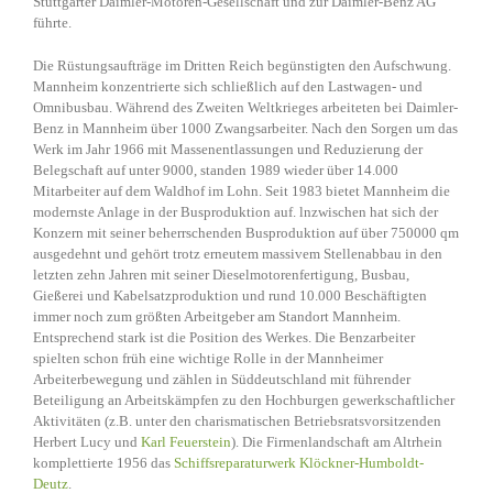
Stuttgarter Daimler-Motoren-Gesellschaft und zur Daimler-Benz AG
führte.
Die Rüstungsaufträge im Dritten Reich begünstigten den Aufschwung.
Mannheim konzentrierte sich schließlich auf den Lastwagen- und
Omnibusbau. Während des Zweiten Weltkrieges arbeiteten bei Daimler-
Benz in Mannheim über 1000 Zwangsarbeiter. Nach den Sorgen um das
Werk im Jahr 1966 mit Massenentlassungen und Reduzierung der
Belegschaft auf unter 9000, standen 1989 wieder über 14.000
Mitarbeiter auf dem Waldhof im Lohn. Seit 1983 bietet Mannheim die
modernste Anlage in der Busproduktion auf. lnzwischen hat sich der
Konzern mit seiner beherrschenden Busproduktion auf über 750000 qm
ausgedehnt und gehört trotz erneutem massivem Stellenabbau in den
letzten zehn Jahren mit seiner Dieselmotorenfertigung, Busbau,
Gießerei und Kabelsatzproduktion und rund 10.000 Beschäftigten
immer noch zum größten Arbeitgeber am Standort Mannheim.
Entsprechend stark ist die Position des Werkes. Die Benzarbeiter
spielten schon früh eine wichtige Rolle in der Mannheimer
Arbeiterbewegung und zählen in Süddeutschland mit führender
Beteiligung an Arbeitskämpfen zu den Hochburgen gewerkschaftlicher
Aktivitäten (z.B. unter den charismatischen Betriebsratsvorsitzenden
Herbert Lucy und
Karl Feuerstein
). Die Firmenlandschaft am Altrhein
komplettierte 1956 das
Schiffsreparaturwerk Klöckner-Humboldt-
Deutz
.