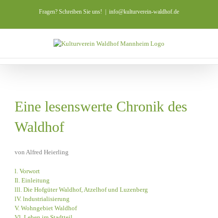
Zum
Fragen? Schreiben Sie uns!
|
info@kulturverein-waldhof.de
Inhalt
springen
Eine lesenswerte Chronik des
Waldhof
von Alfred Heierling
l. Vorwort
Il. Einleitung
lll. Die Hofgüter Waldhof, Atzelhof und Luzenberg
lV. lndustrialisierung
V. Wohngebiet Waldhof
Vl. Leben im Stadtteil