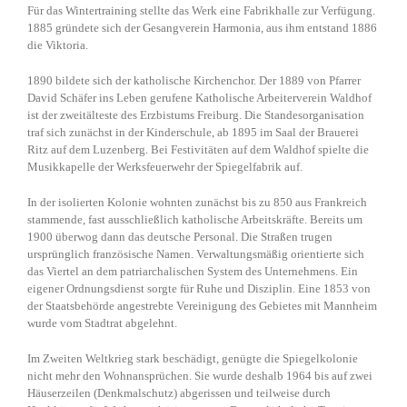
Für das Wintertraining stellte das Werk eine Fabrikhalle zur Verfügung.
1885 gründete sich der Gesangverein Harmonia, aus ihm entstand 1886
die Viktoria.
1890 bildete sich der katholische Kirchenchor. Der 1889 von Pfarrer
David Schäfer ins Leben gerufene Katholische Arbeiterverein Waldhof
ist der zweitälteste des Erzbistums Freiburg. Die Standesorganisation
traf sich zunächst in der Kinderschule, ab 1895 im Saal der Brauerei
Ritz auf dem Luzenberg. Bei Festivitäten auf dem Waldhof spielte die
Musikkapelle der Werksfeuerwehr der Spiegelfabrik auf.
In der isolierten Kolonie wohnten zunächst bis zu 850 aus Frankreich
stammende, fast ausschließlich katholische Arbeitskräfte. Bereits um
1900 überwog dann das deutsche Personal. Die Straßen trugen
ursprünglich französische Namen. Verwaltungsmäßig orientierte sich
das Viertel an dem patriarchalischen System des Unternehmens. Ein
eigener Ordnungsdienst sorgte für Ruhe und Disziplin. Eine 1853 von
der Staatsbehörde angestrebte Vereinigung des Gebietes mit Mannheim
wurde vom Stadtrat abgelehnt.
Im Zweiten Weltkrieg stark beschädigt, genügte die Spiegelkolonie
nicht mehr den Wohnansprüchen. Sie wurde deshalb 1964 bis auf zwei
Häuserzeilen (Denkmalschutz) abgerissen und teilweise durch