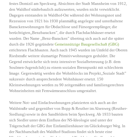
festes Domizil am Speckweg. Absichten der Stadt Mannheim von 1912,
den Waldhof städtebaulich aufzuwerten, wurden nicht verwirklicht.
Dagegen entstanden in Waldhof-Ost während der Wohnungsnot und
Rezession von 1921 bis 1930 planmäßig angelegte und unterhaltene
Barackenwohnungen für Obdachlose und Fürsorgeempfänger, die
berüchtigten,,Benzbaracken”, die durch Flachdachhäuser ersetzt
wurden. Der Name ,,Benz-Baracken” übertrug sich auch auf die später
durch die 1926 gegründete
Gemeinnützige Baugesellschaft (GBG)
errichteten Flachbauten. Auch nach 1945 wurden im Umfeld der Oberen
Riedstraße weitere slumartige Primitivwohnungen geduldet. Die
Gegend entwickelte sich trotz intensiver Sozialbetreuung (z.B. dem
Soulmen-Jugendclub) zu einem sozialen Brennpunkt mit schlechtem
Image. Gegenwärtig werden die Wohnblocks im Projekt,,Soziale Stadt”
sukzessiv durch ansprechendere Wohnhäuser ersetzt. 150
Kleinstwohnungen werden zu 90 zeitgemäßen und familiengerechten
Wohneinheiten mit Fernwärmeanschluss umgestaltet.
Weitere Not- und Einfachwohnungen platzierten sich auch an der
Waldstraße und gegenüber von Bopp & Reuther im Alsenweg (Reuther-
Siedlung) sowie in den Sandfeldern beim Speckweg. Ab 1933 bauten
sich Siedler unter dem Einfluss der NS-Ideologie und unter der
Trägerschaft der GBG ihre Einfamilienhäuser im Glücksburger Weg. ln
der Nachbarschaft des Waldhof-Stadions findet sich heute eine