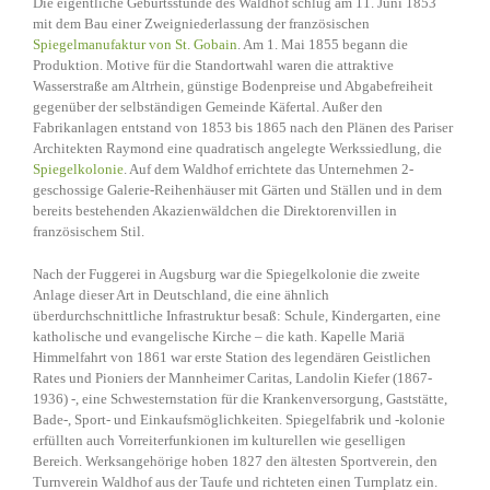
Die eigentliche Geburtsstunde des Waldhof schlug am 11. Juni 1853
mit dem Bau einer Zweigniederlassung der französischen
Spiegelmanufaktur von St. Gobain
. Am 1. Mai 1855 begann die
Produktion. Motive für die Standortwahl waren die attraktive
Wasserstraße am Altrhein, günstige Bodenpreise und Abgabefreiheit
gegenüber der selbständigen Gemeinde Käfertal. Außer den
Fabrikanlagen entstand von 1853 bis 1865 nach den Plänen des Pariser
Architekten Raymond eine quadratisch angelegte Werkssiedlung, die
Spiegelkolonie
. Auf dem Waldhof errichtete das Unternehmen 2-
geschossige Galerie-Reihenhäuser mit Gärten und Ställen und in dem
bereits bestehenden Akazienwäldchen die Direktorenvillen in
französischem Stil.
Nach der Fuggerei in Augsburg war die Spiegelkolonie die zweite
Anlage dieser Art in Deutschland, die eine ähnlich
überdurchschnittliche Infrastruktur besaß: Schule, Kindergarten, eine
katholische und evangelische Kirche – die kath. Kapelle Mariä
Himmelfahrt von 1861 war erste Station des legendären Geistlichen
Rates und Pioniers der Mannheimer Caritas, Landolin Kiefer (1867-
1936) -, eine Schwesternstation für die Krankenversorgung, Gaststätte,
Bade-, Sport- und Einkaufsmöglichkeiten. Spiegelfabrik und -kolonie
erfüllten auch Vorreiterfunkionen im kulturellen wie geselligen
Bereich. Werksangehörige hoben 1827 den ältesten Sportverein, den
Turnverein Waldhof aus der Taufe und richteten einen Turnplatz ein.