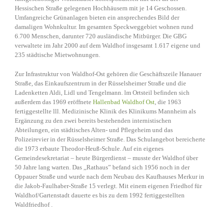
Hessischen Straße gelegenen Hochhäusern mit je 14 Geschossen.
Umfangreiche Grünanlagen bieten ein ansprechendes Bild der
damaligen Wohnkultur. Im gesamten Speckweggebiet wohnen rund
6.700 Menschen, darunter 720 ausländische Mitbürger. Die GBG
verwaltete im Jahr 2000 auf dem Waldhof insgesamt 1.617 eigene und
235 städtische Mietwohnungen.
Zur Infrastruktur von Waldhof-Ost gehören die Geschäftszeile Hanauer
Straße, das Einkaufszentrum in der Rüsselsheimer Straße und die
Ladenketten Aldi, Lidl und Tengelmann. lm Ortsteil befinden sich
außerdem das 1969 eröffnete
Hallenbad Waldhof Ost
, die 1963
fertiggestellte lll. Medizinische Klinik des Klinikums Mannheim als
Ergänzung zu den zwei bereits bestehenden internistischen
Abteilungen, ein städtisches Alten- und Pflegeheim und das
Polizeirevier in der Rüsselsheimer Straße. Das Schulangebot bereicherte
die 1973 erbaute Theodor-Heuß-Schule. Auf ein eigenes
Gemeindesekretariat – heute Bürgerdienst – musste der Waldhof über
50 Jahre lang warten. Das ,,Rathaus” befand sich 1956 noch in der
Oppauer Straße und wurde nach dem Neubau des Kaufhauses Merkur in
die Jakob-Faulhaber-Straße 15 verlegt. Mit einem eigenen Friedhof für
Waldhof/Gartenstadt dauerte es bis zu dem 1992 fertiggestellten
Waldfriedhof .