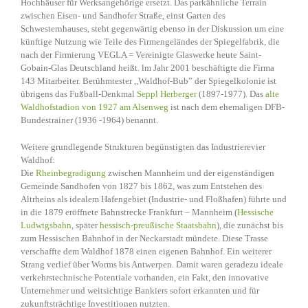
Hochhäuser für Werksangehörige ersetzt. Das parkähnliche Terrain
zwischen Eisen- und Sandhofer Straße, einst Garten des
Schwesternhauses, steht gegenwärtig ebenso in der Diskussion um eine
künftige Nutzung wie Teile des Firmengeländes der Spiegelfabrik, die
nach der Firmierung VEGLA = Vereinigte Glaswerke heute Saint-
Gobain-Glas Deutschland heißt. lm Jahr 2001 beschäftigte die Firma
143 Mitarbeiter. Berühmtester ,,Waldhof-Bub” der Spiegelkolonie ist
übrigens das Fußball-Denkmal
Seppl Herberger
(1897-1977). Das
alte
Waldhofstadion von 1927 am Alsenweg
ist nach dem ehemaligen DFB-
Bundestrainer (1936 -1964) benannt.
Weitere grundlegende Strukturen begünstigten das Industrierevier
Waldhof:
Die
Rheinbegradigung
zwischen Mannheim und der eigenständigen
Gemeinde Sandhofen von 1827 bis 1862, was zum Entstehen des
Altrheins als idealem Hafengebiet (Industrie- und Floßhafen) führte und
in die 1879 eröffnete Bahnstrecke Frankfurt – Mannheim (
Hessische
Ludwigsbahn
, später
hessisch-preußische Staatsbahn
), die zunächst bis
zum Hessischen Bahnhof in der Neckarstadt mündete. Diese Trasse
verschaffte dem Waldhof 1878 einen eigenen Bahnhof. Ein weiterer
Strang verlief über Worms bis Antwerpen. Damit waren geradezu ideale
verkehrstechnische Potentiale vorhanden, ein Fakt, den innovative
Unternehmer und weitsichtige Bankiers sofort erkannten und für
zukunftsträchtige Investitionen nutzten.