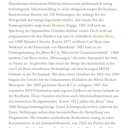
Mannheimer Architekten Wilhelm Söhner eine städtebaulich wenig
befriedigende Arbeitersiedlung in sechs dreigeschossigen Reihenhaus-
Backsteinbau-Bauten mit 108 Wohnungen, die anfangs bei der
Belegschaft auf wenig Gegenliebe stießen. Auf einem Teil des
Firmengeländes zeigt heute
Bauhaus
Flagge. 1907 ließ sich im
Speckweg der Apparatebau Gebrüder Kilthau nieder. Doch wohl am
prägnantesten für den Waldhof war und ist schließlich
Daimler-Benz
,
seit 1998 Daimler-Chrysler. Bereits 1871 eröffnete Carl Benz eine
Werkstatt in der Innenstadt von Mannheim. 1883 kam es zur
Firmengründung der,,Benz & Cie, Rheinische Gasmotorenfabrik”. 1886
meldete Carl Benz seinen ,,Motorwagen” als erstes Automobil der Welt
zu Patent an. lm gleichen Jahr stand die Wiege des Automobils in der
von Carl Benz erworbenen Werksanlage auf dem heutigen MWM-
Gelände in der Neckarstadt. Mit dem ersten Omnibus der Welt von 1894
begann die Geschichte des bekanntesten Produktes der Rhein-Neckar-
Metropole. Die 1899 generierte Benz & Cie verlagerte 1907 ihre
expansive PKW-Fabrikation samt eigener Gießerei auf freies Gelände an
der Riedbahn. Dieser Standort erschloss auch Arbeitskräftepotential aus
den hessischen Riedgemeinden. Bereits 1912 zählte der,,Benz” über
5000 Belegschaftsangehörige. Einen Schwerpunkt bildete während des
Ersten Weltkrieges neben dem Automobilbau die Herstellung von
Flugmotoren. Die erstarkte ausländische Konkurrenz zwang zu einer
Konzentration in der Automobilbranche, was 1926 zur Fusion mit der