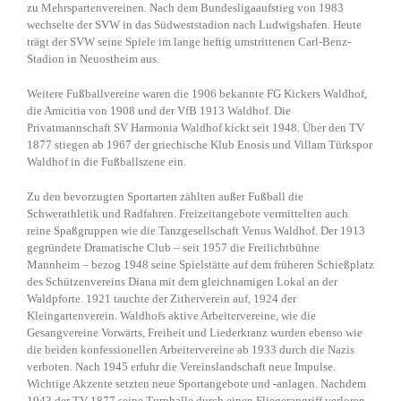
zu Mehrspartenvereinen. Nach dem Bundesligaaufstieg von 1983
wechselte der SVW in das Südweststadion nach Ludwigshafen. Heute
trägt der SVW seine Spiele im lange heftig umstrittenen Carl-Benz-
Stadion in Neuostheim aus.
Weitere Fußballvereine waren die 1906 bekannte FG Kickers Waldhof,
die Amicitia von 1908 und der VfB 1913 Waldhof. Die
Privatmannschaft SV Harmonia Waldhof kickt seit 1948. Über den TV
1877 stiegen ab 1967 der griechische Klub Enosis und Villam Türkspor
Waldhof in die Fußballszene ein.
Zu den bevorzugten Sportarten zählten außer Fußball die
Schwerathletik und Radfahren. Freizeitangebote vermittelten auch
reine Spaßgruppen wie die Tanzgesellschaft Venus Waldhof. Der 1913
gegründete Dramatische Club – seit 1957 die Freilichtbühne
Mannheim – bezog 1948 seine Spielstätte auf dem früheren Schießplatz
des Schützenvereins Diana mit dem gleichnamigen Lokal an der
Waldpforte. 1921 tauchte der Zitherverein auf, 1924 der
Kleingartenverein. Waldhofs aktive Arbeitervereine, wie die
Gesangvereine Vorwärts, Freiheit und Liederkranz wurden ebenso wie
die beiden konfessionellen Arbeitervereine ab 1933 durch die Nazis
verboten. Nach 1945 erfuhr die Vereinslandschaft neue Impulse.
Wichtige Akzente setzten neue Sportangebote und -anlagen. Nachdem
1943 der TV 1877 seine Turnhalle durch einen Fliegerangriff verloren