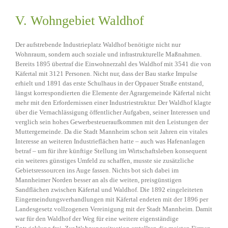
V. Wohngebiet Waldhof
Der aufstrebende Industrieplatz Waldhof benötigte nicht nur
Wohnraum, sondern auch soziale und infrastrukturelle Maßnahmen.
Bereits 1895 übertraf die Einwohnerzahl des Waldhof mit 3541 die von
Käfertal mit 3121 Personen. Nicht nur, dass der Bau starke Impulse
erhielt und 1891 das erste Schulhaus in der Oppauer Straße entstand,
längst korrespondierten die Elemente der Agrargemeinde Käfertal nicht
mehr mit den Erfordernissen einer Industriestruktur. Der Waldhof klagte
über die Vernachlässigung öffentlicher Aufgaben, seiner Interessen und
verglich sein hohes Gewerbesteueraufkommen mit den Leistungen der
Muttergemeinde. Da die Stadt Mannheim schon seit Jahren ein vitales
Interesse an weiteren Industrieflächen hatte – auch was Hafenanlagen
betraf – um für ihre künftige Stellung im Wirtschaftsleben konsequent
ein weiteres günstiges Umfeld zu schaffen, musste sie zusätzliche
Gebietsressourcen ins Auge fassen. Nichts bot sich dabei im
Mannheimer Norden besser an als die weiten, preisgünstigen
Sandflächen zwischen Käfertal und Waldhof. Die 1892 eingeleiteten
Eingemeindungsverhandlungen mit Käfertal endeten mit der 1896 per
Landesgesetz vollzogenen Vereinigung mit der Stadt Mannheim. Damit
war für den Waldhof der Weg für eine weitere eigenständige