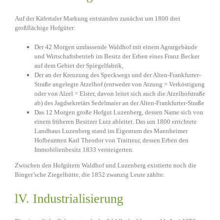
Auf der Käfertaler Markung entstanden zunächst um 1800 drei
großflächige Hofgüter:
Der 42 Morgen umfassende Waldhof mit einem Agrargebäude
und Wirtschaftsbetrieb im Besitz der Erben eines Franz Becker
auf dem Gebiet der Spiegelfabrik,
Der an der Kreuzung des Speckwegs und der Alten-Frankfurter-
Straße angelegte Atzelhof (entweder von Atzung = Verköstigung
oder von Alzel = Elster, davon leitet sich auch die Atzelhofstraße
ab) des Jagdsekretärs Sedelmaier an der Alten-Frankfurter-Straße
Das 12 Morgen große Hofgut Luzenberg, dessen Name sich von
einem früheren Besitzer Lutz ableitet. Das um 1800 errichtete
Landhaus Luzenberg stand im Eigentum des Mannheimer
Hofbeamten Karl Theodor von Traitteur, dessen Erben den
Immobilienbesitz 1833 versteigerten.
Zwischen den Hofgütern Waldhof und Luzenberg existierte noch die
Binger’sche Ziegelhütte, die 1852 zwanzig Leute zählte.
lV. Industrialisierung