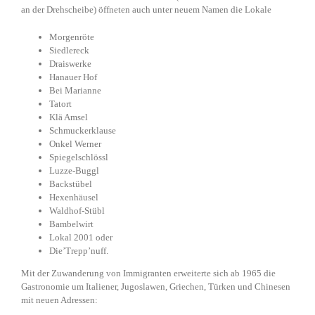
an der Drehscheibe) öffneten auch unter neuem Namen die Lokale
Morgenröte
Siedlereck
Draiswerke
Hanauer Hof
Bei Marianne
Tatort
Klä Amsel
Schmuckerklause
Onkel Werner
Spiegelschlössl
Luzze-Buggl
Backstübel
Hexenhäusel
Waldhof-Stübl
Bambelwirt
Lokal 2001 oder
Die’Trepp’nuff.
Mit der Zuwanderung von Immigranten erweiterte sich ab 1965 die
Gastronomie um Italiener, Jugoslawen, Griechen, Türken und Chinesen
mit neuen Adressen: