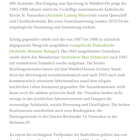
400 Ausländer. Den Eingang zum Speckweg in Waldhof-Ost prägt die
1905-1908 erbaute stattliche 3-schiffige neuromanische katholische
Kirche St. Franziskus (
Architekt Ludwig Mayer
) mit einem Querschiff
und Chorflankenturm. Bei einer Generalsanierung wurden 1953/54 die
ursprüngliche Ausmalung und Ausstattung entfernt.
Schräg gegenüber erhebt sich die von 1907 bis 1908 in stilistisch
abgegrenzter Neugotik ausgeführte
evangelische Pauluskirche
(
Architekt Hermann Behagel
). Das 1943 ausgebrannte Gotteshaus
wurde durch den Mannheimer
Architekten Max Schmechel
nach 1945
mit verändertem Turmdach wieder aufgebaut. Die beiden
Kirchengemeinden hatten auf dem Waldhof keinen leichten Stand,
denn das überwiegend sozialdemokratisch und nach 1919 auch stark
kommunistisch orientierte Arbeitermilieu stand dem religiös
kirchlichen Leben distanziert gegenüber. Die Sozialdemokratie stellt
heute noch die stärkste politische Kraft. dar. Trotzdem fanden nicht
wenige in den kirchlichen Arbeitervereinen und Gruppen die
notwendige Solidarität, soziale Betreuung und Geselligkeit. Die beiden
Konfessionen unterhielten auch zwei Kindergärten, die
Paulusgemeinde in der Unteren Riedstraße 14, Franziskus in der
Hubenstr.29.
Zu einem der wichtigsten Treffpunkte der Katholiken gehörte das von