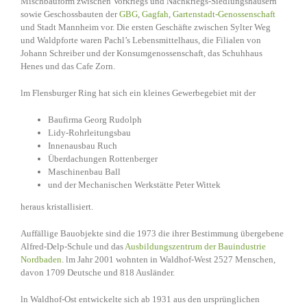
Mischbauform zwischen Vorkriegs und Nachkriegs-Siedlungshäusern
sowie Geschossbauten der
GBG
,
Gagfah
,
Gartenstadt-Genossenschaft
und Stadt Mannheim vor. Die ersten Geschäfte zwischen Sylter Weg
und Waldpforte waren Pachl’s Lebensmittelhaus, die Filialen von
Johann Schreiber und der Konsumgenossenschaft, das Schuhhaus
Henes und das Cafe Zorn.
lm Flensburger Ring hat sich ein kleines Gewerbegebiet mit der
Baufirma Georg Rudolph
Lidy-Rohrleitungsbau
Innenausbau Ruch
Überdachungen Rottenberger
Maschinenbau Ball
und der Mechanischen Werkstätte Peter Wittek
heraus kristallisiert.
Auffällige Bauobjekte sind die 1973 die ihrer Bestimmung übergebene
Alfred-Delp-Schule und das
Ausbildungszentrum der Bauindustrie
Nordbaden
. lm Jahr 2001 wohnten in Waldhof-West 2527 Menschen,
davon 1709 Deutsche und 818 Ausländer.
ln Waldhof-Ost entwickelte sich ab 1931 aus den ursprünglichen