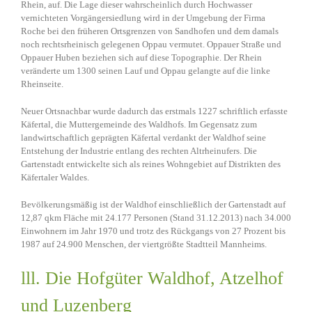
Rhein, auf. Die Lage dieser wahrscheinlich durch Hochwasser
vernichteten Vorgängersiedlung wird in der Umgebung der Firma
Roche bei den früheren Ortsgrenzen von Sandhofen und dem damals
noch rechtsrheinisch gelegenen Oppau vermutet. Oppauer Straße und
Oppauer Huben beziehen sich auf diese Topographie. Der Rhein
veränderte um 1300 seinen Lauf und Oppau gelangte auf die linke
Rheinseite.
Neuer Ortsnachbar wurde dadurch das erstmals 1227 schriftlich erfasste
Käfertal, die Muttergemeinde des Waldhofs. Im Gegensatz zum
landwirtschaftlich geprägten Käfertal verdankt der Waldhof seine
Entstehung der Industrie entlang des rechten Altrheinufers. Die
Gartenstadt entwickelte sich als reines Wohngebiet auf Distrikten des
Käfertaler Waldes.
Bevölkerungsmäßig ist der Waldhof einschließlich der Gartenstadt auf
12,87 qkm Fläche mit 24.177 Personen (Stand 31.12.2013) nach 34.000
Einwohnern im Jahr 1970 und trotz des Rückgangs von 27 Prozent bis
1987 auf 24.900 Menschen, der viertgrößte Stadtteil Mannheims.
lll. Die Hofgüter Waldhof, Atzelhof
und Luzenberg