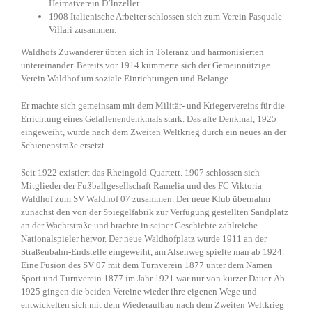
Heimatverein D’lnzeller.
1908 Italienische Arbeiter schlossen sich zum Verein Pasquale
Villari zusammen.
Waldhofs Zuwanderer übten sich in Toleranz und harmonisierten
untereinander. Bereits vor 1914 kümmerte sich der Gemeinnützige
Verein Waldhof um soziale Einrichtungen und Belange.
Er machte sich gemeinsam mit dem Militär- und Kriegervereins für die
Errichtung eines Gefallenendenkmals stark. Das alte Denkmal, 1925
eingeweiht, wurde nach dem Zweiten Weltkrieg durch ein neues an der
Schienenstraße ersetzt.
Seit 1922 existiert das Rheingold-Quartett. 1907 schlossen sich
Mitglieder der Fußballgesellschaft Ramelia und des FC Viktoria
Waldhof zum SV Waldhof 07 zusammen. Der neue Klub übernahm
zunächst den von der Spiegelfabrik zur Verfügung gestellten Sandplatz
an der Wachtstraße und brachte in seiner Geschichte zahlreiche
Nationalspieler hervor. Der neue Waldhofplatz wurde 1911 an der
Straßenbahn-Endstelle eingeweiht, am Alsenweg spielte man ab 1924.
Eine Fusion des SV 07 mit dem Turnverein 1877 unter dem Namen
Sport und Turnverein 1877 im Jahr 1921 war nur von kurzer Dauer. Ab
1925 gingen die beiden Vereine wieder ihre eigenen Wege und
entwickelten sich mit dem Wiederaufbau nach dem Zweiten Weltkrieg