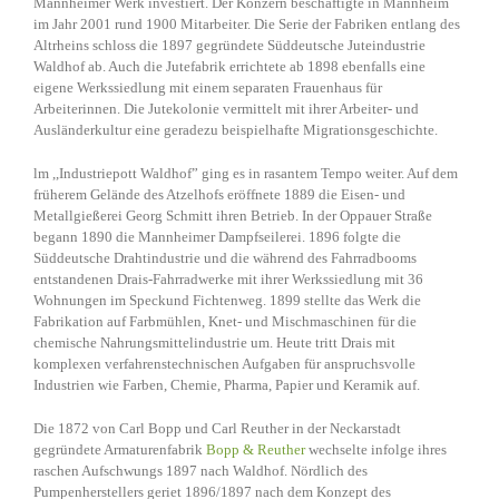
Mannheimer Werk investiert. Der Konzern beschäftigte in Mannheim
im Jahr 2001 rund 1900 Mitarbeiter. Die Serie der Fabriken entlang des
Altrheins schloss die 1897 gegründete Süddeutsche Juteindustrie
Waldhof ab. Auch die Jutefabrik errichtete ab 1898 ebenfalls eine
eigene Werkssiedlung mit einem separaten Frauenhaus für
Arbeiterinnen. Die Jutekolonie vermittelt mit ihrer Arbeiter- und
Ausländerkultur eine geradezu beispielhafte Migrationsgeschichte.
lm ,,Industriepott Waldhof” ging es in rasantem Tempo weiter. Auf dem
früherem Gelände des Atzelhofs eröffnete 1889 die Eisen- und
Metallgießerei Georg Schmitt ihren Betrieb. In der Oppauer Straße
begann 1890 die Mannheimer Dampfseilerei. 1896 folgte die
Süddeutsche Drahtindustrie und die während des Fahrradbooms
entstandenen Drais-Fahrradwerke mit ihrer Werkssiedlung mit 36
Wohnungen im Speckund Fichtenweg. 1899 stellte das Werk die
Fabrikation auf Farbmühlen, Knet- und Mischmaschinen für die
chemische Nahrungsmittelindustrie um. Heute tritt Drais mit
komplexen verfahrenstechnischen Aufgaben für anspruchsvolle
Industrien wie Farben, Chemie, Pharma, Papier und Keramik auf.
Die 1872 von Carl Bopp und Carl Reuther in der Neckarstadt
gegründete Armaturenfabrik
Bopp & Reuther
wechselte infolge ihres
raschen Aufschwungs 1897 nach Waldhof. Nördlich des
Pumpenherstellers geriet 1896/1897 nach dem Konzept des