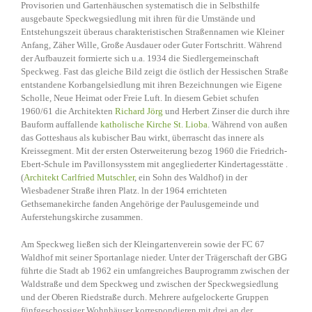
Provisorien und Gartenhäuschen systematisch die in Selbsthilfe
ausgebaute Speckwegsiedlung mit ihren für die Umstände und
Entstehungszeit überaus charakteristischen Straßennamen wie Kleiner
Anfang, Zäher Wille, Große Ausdauer oder Guter Fortschritt. Während
der Aufbauzeit formierte sich u.a. 1934 die Siedlergemeinschaft
Speckweg. Fast das gleiche Bild zeigt die östlich der Hessischen Straße
entstandene Korbangelsiedlung mit ihren Bezeichnungen wie Eigene
Scholle, Neue Heimat oder Freie Luft. In diesem Gebiet schufen
1960/61 die Architekten
Richard Jörg
und Herbert Zinser die durch ihre
Bauform auffallende
katholische Kirche St. Lioba
. Während von außen
das Gotteshaus als kubischer Bau wirkt, überrascht das innere als
Kreissegment. Mit der ersten Osterweiterung bezog 1960 die Friedrich-
Ebert-Schule im Pavillonsysstem mit angegliederter Kindertagesstätte .
(
Architekt Carlfried Mutschler
, ein Sohn des Waldhof) in der
Wiesbadener Straße ihren Platz. ln der 1964 errichteten
Gethsemanekirche fanden Angehörige der Paulusgemeinde und
Auferstehungskirche zusammen.
Am Speckweg ließen sich der Kleingartenverein sowie der FC 67
Waldhof mit seiner Sportanlage nieder. Unter der Trägerschaft der GBG
führte die Stadt ab 1962 ein umfangreiches Bauprogramm zwischen der
Waldstraße und dem Speckweg und zwischen der Speckwegsiedlung
und der Oberen Riedstraße durch. Mehrere aufgelockerte Gruppen
fünfgeschossiger Wohnhäuser korrespondieren mit drei an der