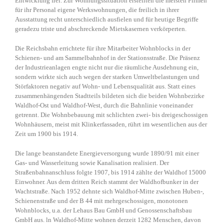
Entwicklung frei. Zur Wohnungssituation erstellten die meisten Firmen
für ihr Personal eigene Werkswohnungen, die freilich in ihrer
Ausstattung recht unterschiedlich ausfielen und für heutige Begriffe
geradezu triste und abschreckende Mietskasernen verkörperten.
Die Reichsbahn errichtete für ihre Mitarbeiter Wohnblocks in der
Schienen- und am Sammelbahnhof in der Stationsstraße. Die Präsenz
der Industrieanlagen engte nicht nur die räumliche Ausdehnung ein,
sondern wirkte sich auch wegen der starken Umweltbelastungen und
Störfaktoren negativ auf Wohn- und Lebensqualität aus. Statt eines
zusammenhängenden Stadtteils bildeten sich die beiden Wohnbezirke
Waldhof-Ost und Waldhof-West, durch die Bahnlinie voneinander
getrennt. Die Wohnbebauung mit schlichten zwei- bis dreigeschossigen
Wohnhäusern, meist mit Klinkerfassaden, rührt im wesentlichen aus der
Zeit um 1900 bis 1914.
Die lange beanstandete Energieversorgung wurde 1890/91 mit einer
Gas- und Wasserleitung sowie Kanalisation realisiert. Der
Straßenbahnanschluss folgte 1907, bis 1914 zählte der Waldhof 15000
Einwohner. Aus dem dritten Reich stammt der Waldhofbunker in der
Wachtstraße. Nach 1952 dehnte sich Waldhof-Mitte zwischen Huben-,
Schienenstraße und der B 44 mit mehrgeschossigen, monotonen
Wohnblocks, u.a. der Lehaus Bau GmbH und Genossenschaftsbau
GmbH aus. ln Waldhof-Mitte wohnen derzeit 1282 Menschen, davon