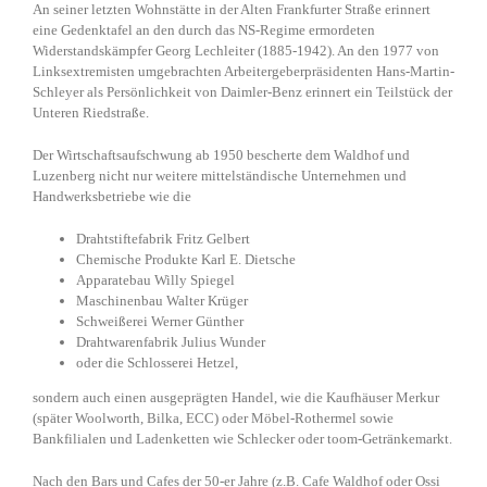
An seiner letzten Wohnstätte in der Alten Frankfurter Straße erinnert
eine Gedenktafel an den durch das NS-Regime ermordeten
Widerstandskämpfer Georg Lechleiter (1885-1942). An den 1977 von
Linksextremisten umgebrachten Arbeitergeberpräsidenten Hans-Martin-
Schleyer als Persönlichkeit von Daimler-Benz erinnert ein Teilstück der
Unteren Riedstraße.
Der Wirtschaftsaufschwung ab 1950 bescherte dem Waldhof und
Luzenberg nicht nur weitere mittelständische Unternehmen und
Handwerksbetriebe wie die
Drahtstiftefabrik Fritz Gelbert
Chemische Produkte Karl E. Dietsche
Apparatebau Willy Spiegel
Maschinenbau Walter Krüger
Schweißerei Werner Günther
Drahtwarenfabrik Julius Wunder
oder die Schlosserei Hetzel,
sondern auch einen ausgeprägten Handel, wie die Kaufhäuser Merkur
(später Woolworth, Bilka, ECC) oder Möbel-Rothermel sowie
Bankfilialen und Ladenketten wie Schlecker oder toom-Getränkemarkt.
Nach den Bars und Cafes der 50-er Jahre (z.B. Cafe Waldhof oder Ossi