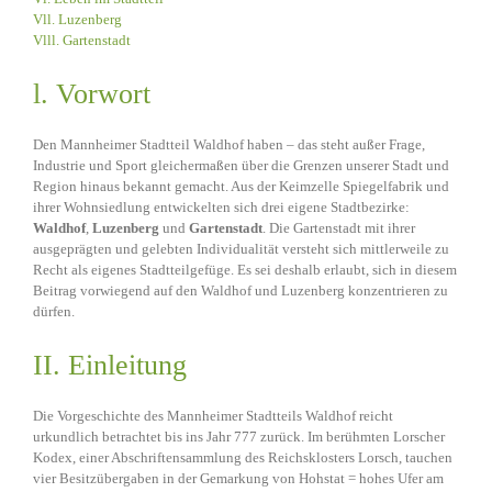
Vll. Luzenberg
Vlll. Gartenstadt
l. Vorwort
Den Mannheimer Stadtteil Waldhof haben – das steht außer Frage,
Industrie und Sport gleichermaßen über die Grenzen unserer Stadt und
Region hinaus bekannt gemacht. Aus der Keimzelle Spiegelfabrik und
ihrer Wohnsiedlung entwickelten sich drei eigene Stadtbezirke:
Waldhof
,
Luzenberg
und
Gartenstadt
. Die Gartenstadt mit ihrer
ausgeprägten und gelebten Individualität versteht sich mittlerweile zu
Recht als eigenes Stadtteilgefüge. Es sei deshalb erlaubt, sich in diesem
Beitrag vorwiegend auf den Waldhof und Luzenberg konzentrieren zu
dürfen.
II. Einleitung
Die Vorgeschichte des Mannheimer Stadtteils Waldhof reicht
urkundlich betrachtet bis ins Jahr 777 zurück. Im berühmten Lorscher
Kodex, einer Abschriftensammlung des Reichsklosters Lorsch, tauchen
vier Besitzübergaben in der Gemarkung von Hohstat = hohes Ufer am