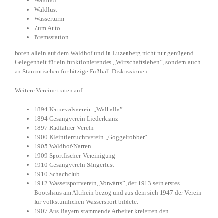
Waldhof
Waldlust
Wasserturm
Zum Auto
Bremsstation
boten allein auf dem Waldhof und in Luzenberg nicht nur genügend
Gelegenheit für ein funktionierendes ,,Wirtschaftsleben”, sondern auch
an Stammtischen für hitzige Fußball-Diskussionen.
Weitere Vereine traten auf:
1894 Karnevalsverein „Walhalla”
1894 Gesangverein Liederkranz
1897 Radfahrer-Verein
1900 Kleintierzuchtverein „Goggelrobber”
1905 Waldhof-Narren
1909 Sportfischer-Vereinigung
1910 Gesangverein Sängerlust
1910 Schachclub
1912 Wassersportverein,,Vorwärts”, der 1913 sein erstes
Bootshaus am Altrhein bezog und aus dem sich 1947 der Verein
für volkstümlichen Wassersport bildete.
1907 Aus Bayern stammende Arbeiter kreierten den