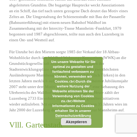
abgeleiteten Grundriss. Die bugartige Hauptecke weckt Assoziationen
an ein Schiff, das tief nach unten gezogene Dach deutet das Motiv eines
Zeltes an. Die Umgestaltung der Schienenstraße mit Bau der Passarelle
(Bahnunterführung) mit einem neuen Bahnhof Waldhof im
Zusammenhang mit der Intercity-Trasse Mannheim -Frankfurt, 1979
begonnen und 1987 abgeschlossen, teilte nun auch den Luzenberg in
einen Ost- und Westteil auf.
Für Unruhe bei den Mietern sorgte 1985 der Verkauf der 18 Altbau-
Wohnblöcke durch das Waldhof-Wohnungs-Konsortium (WWK) an die
Um unsere Webseite für Sie
Grundstücksgesellschaft Jostock + Weber. lm Rahmen der
optimal zu gestalten und
Stadtentwicklungspläne wurde der Stadtteil mit der zweithöchsten
fortlaufend verbessern zu
Ausländerquote Mannheims (80%, davon mehrheitlich Türken) in den
können, verwenden wir
letzten Jahren merklich aufgewertet. Für das Mannheimer Jubiläumsjahr
Cookies.<br>Durch die
weitere Nutzung der
2007 steht unter dem Motiv ,,Wohnen am Wasser” eine Bebauung des
Webseite stimmen Sie der
Uferbereichs des Waldhof-Beckens zur Diskussion. Heute zählt der
Verwendung von Cookies
Luzenberg 2733 Einwohner und beginnt dank gezielter Initiativen
zu.<br>Weitere
wieder aufzuleben. Mit einem Durchschnittsalter von 35 Jahren wies im
Informationen zu Cookies
Jahr 2000 der Luzenberg die niedrigste Altersstruktur Mannheims auf.
erhalten Sie in unserer
Datenschutzerklärung
Akzeptieren
Vlll. Gartenstadt