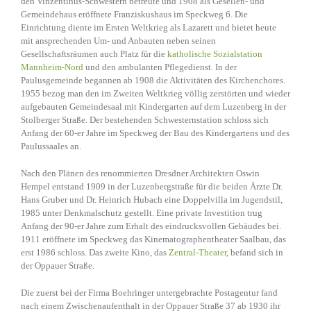
den Vinzentinus-Schwestern betreute und 1908 als Gesellen- und
Gemeindehaus eröffnete Franziskushaus im Speckweg 6. Die
Einrichtung diente im Ersten Weltkrieg als Lazarett und bietet heute
mit ansprechenden Um- und Anbauten neben seinen
Gesellschaftsräumen auch Platz für die
katholische Sozialstation
Mannheim-Nord
und den ambulanten Pflegedienst. In der
Paulusgemeinde begannen ab 1908 die Aktivitäten des Kirchenchores.
1955 bezog man den im Zweiten Weltkrieg völlig zerstörten und wieder
aufgebauten Gemeindesaal mit Kindergarten auf dem Luzenberg in der
Stolberger Straße. Der bestehenden Schwesternstation schloss sich
Anfang der 60-er Jahre im Speckweg der Bau des Kindergartens und des
Paulussaales an.
Nach den Plänen des renommierten Dresdner Architekten Oswin
Hempel entstand 1909 in der Luzenbergstraße für die beiden Ärzte Dr.
Hans Gruber und Dr. Heinrich Hubach eine Doppelvilla im Jugendstil,
1985 unter Denkmalschutz gestellt. Eine private Investition trug
Anfang der 90-er Jahre zum Erhalt des eindrucksvollen Gebäudes bei.
1911 eröffnete im Speckweg das Kinematographentheater Saalbau, das
erst 1986 schloss. Das zweite Kino, das
Zentral-Theater
, befand sich in
der Oppauer Straße.
Die zuerst bei der Firma Boehringer untergebrachte Postagentur fand
nach einem Zwischenaufenthalt in der Oppauer Straße 37 ab 1930 ihr